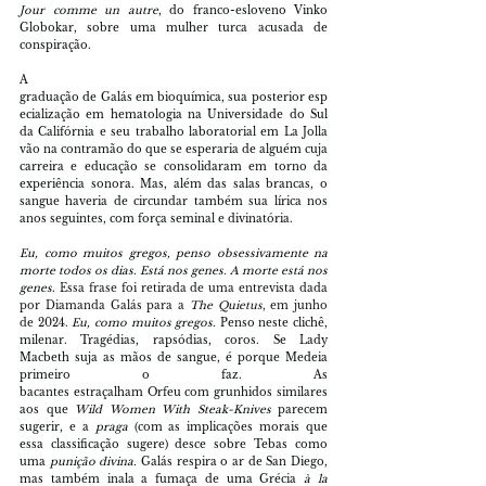
Jour comme un autre
, do franco-esloveno Vinko 
Globokar, sobre uma mulher turca acusada de 
conspiração.
A 
graduação de Galás em bioquímica, sua posterior esp
ecialização em hematologia na Universidade do Sul 
da Califórnia e seu trabalho laboratorial em La Jolla 
vão na contramão do que se esperaria de alguém cuja 
carreira e educação se consolidaram em torno da 
experiência sonora. Mas, além das salas brancas, o 
sangue haveria de circundar também sua lírica nos 
anos seguintes, com força seminal e divinatória.
Eu, como muitos gregos, penso obsessivamente na 
morte todos os dias. Está nos genes. A morte está nos 
genes
. 
Essa frase foi retirada de uma entrevista dada 
por Diamanda Galás para a 
The Quietus
, em junho 
de 2024. 
Eu, como muitos gregos. 
Penso neste clichê, 
milenar. Tragédias, rapsódias, coros. Se Lady 
Macbeth suja as mãos de sangue, é porque Medeia 
primeiro o faz. As 
bacantes estraçalham Orfeu com grunhidos similares 
aos que 
Wild Women With Steak-Knives 
parecem 
sugerir, e a 
praga 
(com as implicações morais que 
essa classificação sugere) desce sobre Tebas como 
uma 
punição divina. 
Galás respira o ar de San Diego, 
mas também inala a fumaça de uma Grécia 
à la 