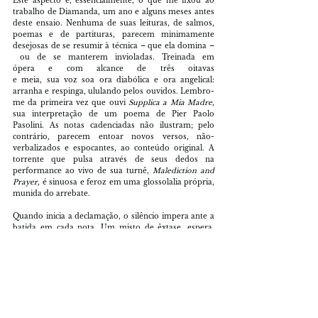
Este aspecto é, essencialmente, o que me fixou ao 
trabalho de Diamanda, um ano e alguns meses antes 
deste ensaio. Nenhuma de suas leituras, de salmos, 
poemas e de partituras, parecem minimamente 
desejosas de se resumir à técnica – que ela domina –
 ou de se manterem invioladas. Treinada em 
ópera e com alcance de três oitavas 
e meia, sua voz soa ora diabólica e ora angelical: 
arranha e respinga, ululando pelos ouvidos. Lembro-
me da primeira vez que ouvi 
Supplica a Mia Madre
, 
sua interpretação de um poema de Pier Paolo 
Pasolini. As notas cadenciadas não ilustram; pelo 
contrário, parecem entoar novos versos, não-
verbalizados e espocantes, ao conteúdo original. A 
torrente que pulsa através de seus dedos na 
performance ao vivo de sua turnê, 
Malediction and 
Prayer
, é sinuosa e feroz em uma glossolalia própria, 
munida do arrebate.
Quando inicia a declamação, o silêncio impera ante a 
batida em cada nota. Um misto de êxtase, espera, 
clarividência e dor. O amor cativo, 
a solidão talhada na impossibilidade de substituição 
de uma figura materna e a servidão: 
a percepção cruel de que é da graça que uma certa 
forma de angústia parece se cristalizar. Para a Folha 
de São Paulo, declarou que Baudelaire e Pasolini são 
seus irmãos de sangue, e que os leva para todo lugar. 