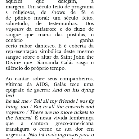
aqueles que desejam, à 
margem. Um século feito de programa
s religiosos, de shows de fé
e 
de pânico moral; um século feito, 
sobretudo, de testemunhas. Dos 
voyeurs 
da catástrofe e do fluxo de 
sangue que mana das pústulas, o 
cenário ganha 
certo rubor dantesco. E é coberta da 
representação simbólica deste mesmo 
sangue sobre o altar da Saint John the 
Divine que Diamanda Galás rasga o 
silêncio do próprio tempo.
Ao cantar sobre seus companheiros, 
vítimas da AIDS, Galás tece uma 
epígrafe de guerra: 
And on his dying 
bed 
he ask me / Tell all my friends I was fig
hting, too / But to all the cowards and 
voyeurs: / There are no more tickets to 
the funeral
. É nesta vívida lembrança 
que a cantora greco-americana 
transfigura o cerne de sua dor em 
urgência. 
Não há mais ingressos para o 