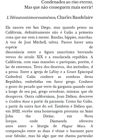
Condenados ao riso eterno,
Mas que não conseguem mais sorrir!
L’Héautontimorouménos
, Charles Baudelaire
Ela nasceu em San Diego, mas quando penso na 
Califórnia, definitivamente não é Galás a primeira 
coisa que me vem à mente. Bandas, hippies, marchas. 
A voz de Joni Mitchell, talvez. Parece haver uma 
espécie de 
dissonância entre a figura anacrônica berrando 
versos do século XIX e a ensolarada república. A 
Califórnia, com suas mansões e paróquias, porém, é 
lar de extremos. Terra dos desertos, dos incêndios, d
a prosa. Entre a igreja de LaVay e a Grace Episcopal 
Cathedral. Galás conhece as sombras desta 
República, embebidas em furor grego. Conhece 
o gosto do pecado que verte da garganta quando cant
a longe de seu pai, grego ortodoxo, músicas que ele 
desaprova. Outra californiana, Joan Didion, descreve 
o 
Golden State 
a partir da paranoia. Como faz Galás, 
a partir da outra face do sol. Também é Didion que, 
em 2022, recebe uma homenagem póstuma na Saint 
John the Divine, em Nova 
Iorque, onde Diamanda ofereceu 
anos antes a liturgia de 
Plague Mass. 
A 
comparação entre as duas é tênue o bastante para 
soar fabular, mas há algo que me chama particular 