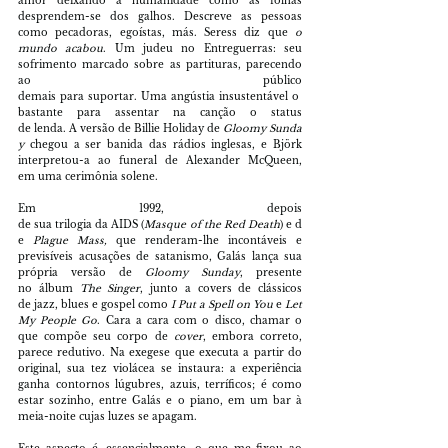
amor deixando a humanidade como as folhas 
desprendem-se dos galhos. Descreve as pessoas 
como pecadoras, egoístas, más. Seress diz que 
o 
mundo acabou
. Um judeu no Entreguerras: seu 
sofrimento marcado sobre as partituras, parecendo 
ao público 
demais para suportar. Uma angústia insustentável o 
bastante para assentar na canção o status 
de lenda. A versão de Billie Holiday de 
Gloomy Sunda
y 
chegou a ser banida das rádios inglesas, e Björk 
interpretou-a ao funeral de Alexander McQueen, 
em uma cerimônia solene.
Em 1992, depois 
de sua trilogia da AIDS (
Masque of the Red Death
) e d
e 
Plague Mass, 
que renderam-lhe incontáveis e 
previsíveis acusações de satanismo, Galás lança sua 
própria versão de 
Gloomy Sunday
, presente 
no álbum 
The Singer
, junto a covers de clássicos 
de jazz, blues e gospel como 
I Put a Spell on You 
e 
Let 
My People Go
. Cara a cara com o disco, chamar o 
que compõe seu corpo de 
cover
, embora correto, 
parece redutivo. Na exegese que executa a partir do 
original, sua tez violácea se instaura: a experiência 
ganha contornos lúgubres, azuis, terríficos; é como 
estar sozinho, entre Galás e o piano, em um bar à 
meia-noite cujas luzes se apagam.