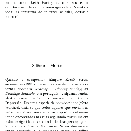
nomes como Keith Haring, e, com seu estilo 
característico, deixa uma mensagem clara: “resista a 
todas as tentativas de te fazer se calar, deitar e 
morrer”.
Silêncio = Morte
Quando o compositor húngaro Rezső Seress 
escreveu em 1933 a primeira versão do que viria a se 
tornar 
Szomorú Vasárnap 
– 
Gloomy Sunday
, ou 
Domingo Sombrio
, em português –, algumas lendas 
alastraram-se diante do cenário da Grande 
Depressão. Em uma espécie de 
wertherfieber 
(efeito 
Werther), dizia-se que todos aqueles que ouviam às 
notas cometiam suicídio, com supostos cadáveres 
sendo encontrados nas ruas segurando partituras em 
mãos enrigecidas e uma onda de desesperança geral 
tomando da Europa. Na canção, Seress descreve o 