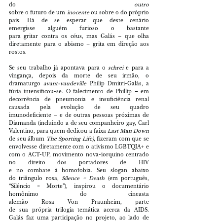
do 
outro 
sobre o futuro de um 
inocente 
ou sobre o do próprio 
país. Há de se esperar que deste cenário 
emergisse alguém furioso o bastante 
para gritar contra os céus, mas Galás – que olha 
diretamente para o abismo – grita em direção aos 
rostos.
Se seu trabalho já apontava para o 
schrei 
e para a 
vingança, depois da morte de seu irmão, o 
dramaturgo 
avant-vaudeville 
Philip Dmitri-Galás, a 
fúria intensificou-se. O falecimento de Phillip – em 
decorrência de pneumonia e insuficiência renal 
causada pela evolução de seu quadro 
imunodeficiente – e de outras pessoas próximas de 
Diamanda (incluindo a de seu companheiro gay, Carl 
Valentino, para quem dedicou a faixa 
Last Man Down 
de seu álbum 
The Sporting Life)
, fizeram com que se 
envolvesse diretamente com o ativismo LGBTQIA+ e 
com o ACT-UP, movimento nova-iorquino centrado 
no direito dos portadores de HIV 
e no combate à homofobia. Seu slogan abaixo 
do triângulo rosa, 
Silence = Death 
(em português, 
“Silêncio = Morte”), inspirou o documentário 
homônimo do cineasta 
alemão Rosa Von Praunheim, parte 
de sua própria trilogia temática acerca da AIDS. 
Galás faz uma participação no projeto, ao lado de 