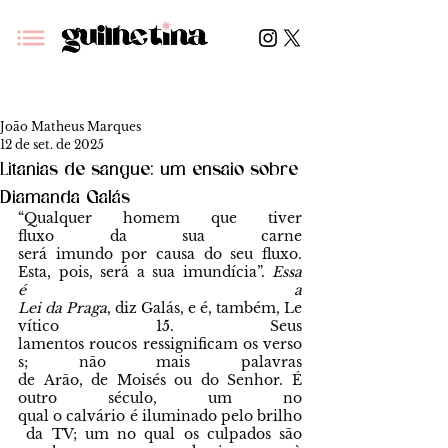
João Matheus Marques
12 de set. de 2025
Litanias de sangue: um ensaio sobre
Diamanda Galás
“Qualquer homem que tiver 
fluxo da sua carne 
será imundo por causa do seu fluxo. 
Esta, pois, será a sua imundícia”. 
Essa 
é a 
Lei da Praga
, diz Galás, e é, também, Le
vítico 15. Seus 
lamentos roucos ressignificam os verso
s; não mais palavras 
de Arão, de Moisés ou do Senhor. É 
outro século, um no 
qual o calvário é iluminado pelo brilho
 da TV; um no qual os culpados são 