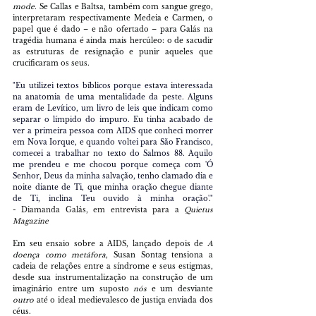
mode. 
Se Callas e Baltsa, também com sangue grego, 
interpretaram respectivamente Medeia e Carmen, o 
papel que é dado – e não ofertado – para Galás na 
tragédia humana é ainda mais hercúleo: o de sacudir 
as estruturas de resignação e punir aqueles que 
crucificaram os seus.
"Eu utilizei textos bíblicos porque estava interessada 
na anatomia de uma mentalidade da peste. Alguns 
eram de Levítico, um livro de leis que indicam como 
separar o límpido do impuro. Eu tinha acabado de 
ver a primeira pessoa com AIDS que conheci morrer 
em Nova Iorque, e quando voltei para São Francisco, 
comecei a trabalhar no texto do Salmos 88. Aquilo 
me prendeu e me chocou porque começa com 'Ó 
Senhor, Deus da minha salvação, tenho clamado dia e 
noite diante de Ti, que minha oração chegue diante 
de Ti, inclina Teu ouvido à minha oração'." 
- Diamanda Galás, em entrevista para a 
Quietus 
Magazine
Em seu ensaio sobre a AIDS, lançado depois de 
A 
doença como metáfora
, Susan Sontag tensiona a 
cadeia de relações entre a síndrome e seus estigmas, 
desde sua instrumentalização na construção de um 
imaginário entre um suposto 
nós 
e um desviante 
outro 
até o ideal medievalesco de justiça enviada dos 
céus.