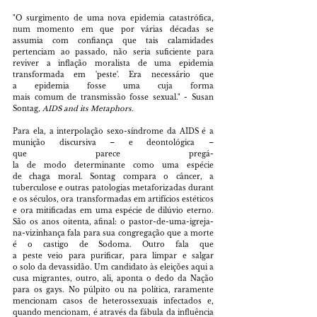
"O surgimento de uma nova epidemia catastrófica, 
num momento em que por várias décadas se 
assumia com confiança que tais calamidades 
pertenciam ao passado, não seria suficiente para 
reviver a inflação moralista de uma epidemia 
transformada em 'peste'. Era necessário que 
a epidemia fosse uma cuja forma 
mais comum de transmissão fosse sexual."
- Susan 
Sontag
, AIDS and its Metaphors.
Para ela, a interpolação sexo-síndrome da AIDS é a 
munição discursiva – e deontológica – 
que parece pregá-
la de modo determinante como uma espécie 
de chaga moral. Sontag compara o câncer, a 
tuberculose e outras patologias metaforizadas durant
e os séculos, ora transformadas em artifícios estéticos 
e ora mitificadas em uma espécie de dilúvio eterno. 
São os anos oitenta, afinal: o pastor-de-uma-igreja-
na-vizinhança fala para sua congregação que a morte 
é o castigo de Sodoma. Outro fala que 
a peste veio para purificar, para limpar e salgar 
o solo da devassidão. Um candidato às eleições aqui a
cusa migrantes, outro, ali, aponta o dedo da Nação 
para os gays. No púlpito ou na política, raramente 
mencionam casos de heterossexuais infectados e, 
quando mencionam, é através da fábula da influência 