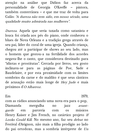
atenção na análise que Didion faz acerca da 
personalidade de Georgia O'Keeffe – pintora, 
também conterrânea – e que me traz de volta para 
Galás: 
“A dureza não tem sido, em nosso século, uma 
qualidade muito admirada nas mulheres”
.
Dureza. 
Aquela que seria taxada como satanista e 
louca foi criada aos pés do piano, onde conheceu o 
blues de Nova Orleans e a tradição grega através de 
seu pai, líder do coral de uma igreja. Quando criança, 
chegou até a participar de shows ao seu lado, mas 
o homem que gestou-a na fertilidade dos acordes 
negava-lhe o canto, que considerava destinado para 
“idiotas e prostitutas”. Cercada por livros, seu gosto 
inclinava-se para as páginas de Poe, Sade e 
Baudelaire, e por esta proximidade com os limites 
sombrios da carne e do maldito é que seus cânticos 
de acusação estão mais longe de 
Hey Jude 
e mais 
próximos d'
O Albatroz
.
Em 1979, 
com as rádios anunciando uma nova era para o pop, 
Diamanda mergulha no jazz 
avant-
garde 
em parceria com os músicos 
Henry Kaiser e Jim French, no catártico projeto 
If 
Looks Could Kill
. No mesmo ano, faz seu 
debut 
no 
Festival d'Avignon, não mais a filha prodígio ao lado 
do pai ortodoxo, mas a sombria intérprete de 
Un 