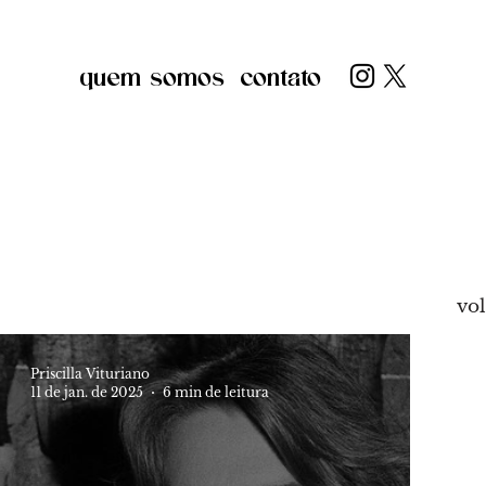
quem somos
contato
vol
Priscilla Vituriano
11 de jan. de 2025
6 min de leitura