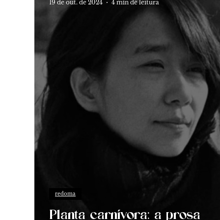
19 de out. de 2024
4 min de leitura
redoma
Planta carnívora: a prosa